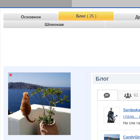
Блог
( 26 )
Основное
Д
Шпионаж
Блог
61
Sardauk
глаза... 
Не спи та
CandyGir