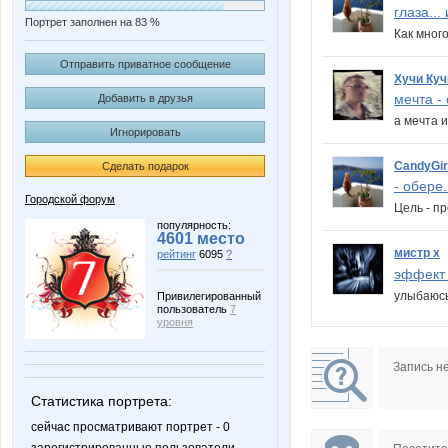
глаза... 
Портрет заполнен на 83 %
Как много
Отправить приватное сообщение
Хучи Куч
мечта - 
Добавить в друзья
а мечта 
Игнорировать
CandyGir
Сделать подарок
- обере.
Городской форум
Цель - п
популярность:
4601 место
мистр х
рейтинг
6095
?
эффект з
улыбаюсь
Привилегированный
пользователь
7
уровня
Запись н
Статистика портрета:
сейчас просматривают портрет - 0