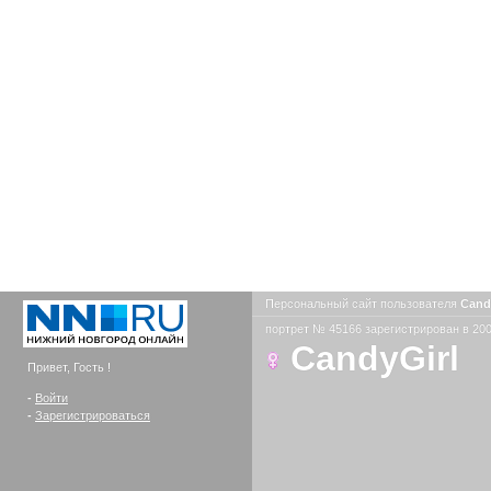
Персональный сайт пользователя
Cand
портрет № 45166 зарегистрирован в 200
CandyGirl
Привет, Гость !
-
Войти
-
Зарегистрироваться