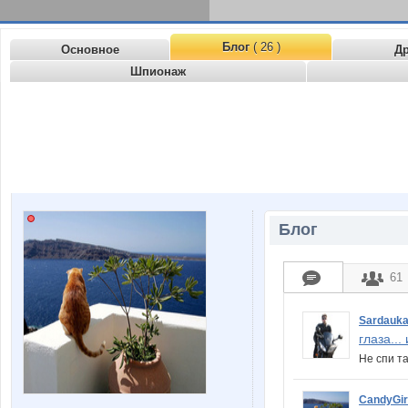
Блог
( 26 )
Основное
Д
Шпионаж
Блог
61
Sardauk
глаза... 
Не спи та
CandyGir