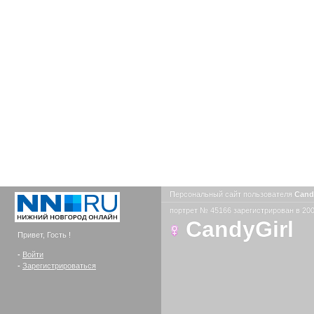
Персональный сайт пользователя
Cand
портрет № 45166 зарегистрирован в 200
CandyGirl
Привет, Гость !
-
Войти
-
Зарегистрироваться