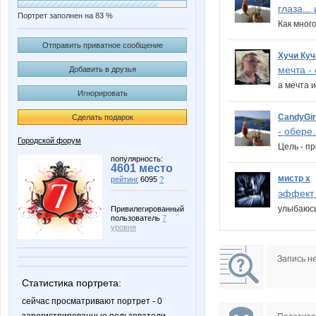
глаза... 
Портрет заполнен на 83 %
Как много
Отправить приватное сообщение
Хучи Куч
мечта - 
Добавить в друзья
а мечта 
Игнорировать
CandyGir
Сделать подарок
- обере.
Городской форум
Цель - п
популярность:
4601 место
мистр х
рейтинг
6095
?
эффект з
улыбаюсь
Привилегированный
пользователь
7
уровня
Запись н
Статистика портрета:
сейчас просматривают портрет - 0