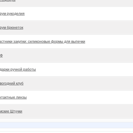
рум рукоделия
рум брюнеток
астники закупки: силиконовые формы для выпечки
БФ
дарки ручной работы
вогодний клуб
нтактные линзы
мские Штучки