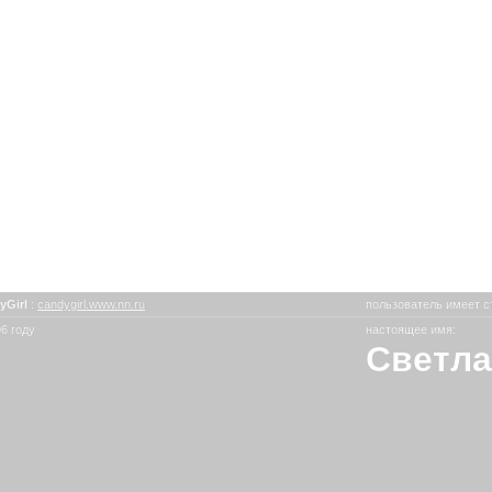
yGirl
:
candygirl.www.nn.ru
пользователь имеет с
6 году
настоящее имя:
Светла