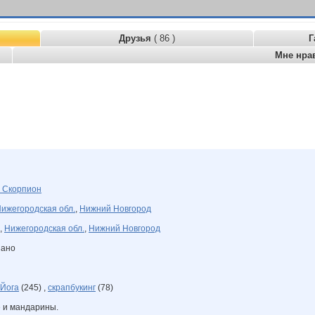
Друзья
( 86 )
Г
Мне нра
я
Скорпион
ижегородская обл.
,
Нижний Новгород
,
Нижегородская обл.
,
Нижний Новгород
зано
Йога
(245) ,
скрапбукинг
(78)
е и мандарины.