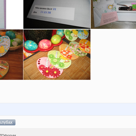
клубах
ТОфорум