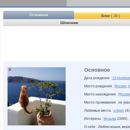
Основное
Блог
( 26 )
Шпионаж
Основное
Дата рождения :
13 Ноябр
Место рождения :
Россия
,
Н
Место нахождения :
Россия
Место проживания : не ука
Любимые места :
о.Крит
(4)
Интересы :
Музыка
(2895) ,
О себе : Люблю кошек, мор