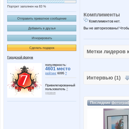
Портрет заполнен на 83 %
Комплименты
Отправить приватное сообщение
Комплиментов нет.
Вы не авторизованы! Чтоб
Добавить в друзья
Игнорировать
Сделать подарок
Метки лидеров
Городской форум
популярность:
4601 место
рейтинг
6095
?
Интервью (1)
Привилегированный
пользователь
7
уровня
Последние
фотогра