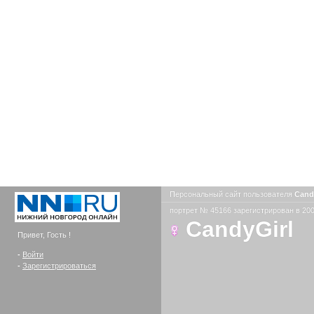
Персональный сайт пользователя
Cand
портрет № 45166 зарегистрирован в 200
CandyGirl
Привет, Гость !
-
Войти
-
Зарегистрироваться