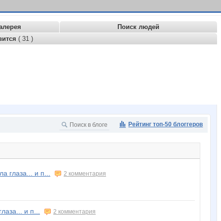
алерея
Поиск людей
вится
( 31 )
Рейтинг топ-50 блоггеров
 глаза... и п...
2 комментария
аза... и п...
2 комментария