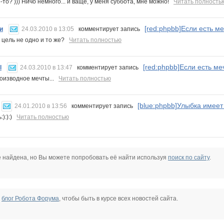
-то? ))) Ничо немного... и ваще, у меня суббота, мне можно!
Читать полность
[red:phpbb]Если есть меч
и
24.03.2010 в 13:05
комментирует запись
и цель не одно и то же?
Читать полностью
[red:phpbb]Если есть меч
l
24.03.2010 в 13:47
комментирует запись
роизводное мечты...
Читать полностью
[blue:phpbb]Улыбка имеет 
24.01.2010 в 13:56
комментирует запись
:):):)
Читать полностью
е найдена, но Вы можете попробовать её найти используя
поиск по сайту
.
е
блог Робота Форума
, чтобы быть в курсе всех новостей сайта.