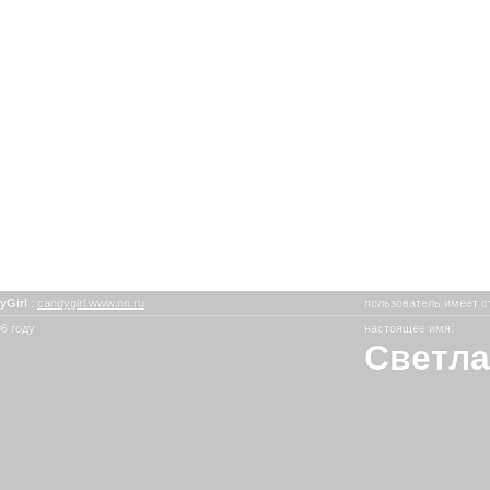
yGirl
:
candygirl.www.nn.ru
пользователь имеет с
6 году
настоящее имя:
Светла