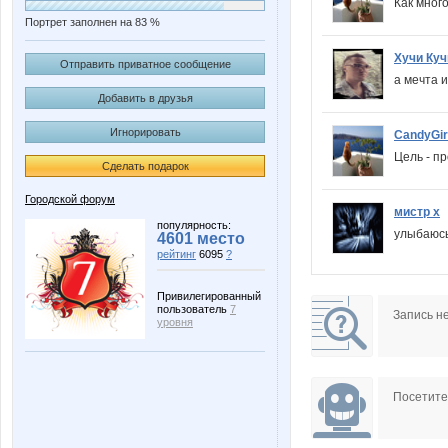
Как много
Портрет заполнен на 83 %
Хучи Куч
Отправить приватное сообщение
а мечта 
Добавить в друзья
Игнорировать
CandyGir
Цель - п
Сделать подарок
Городской форум
мистр х
популярность:
улыбаюсь
4601 место
рейтинг
6095
?
Привилегированный
пользователь
7
Запись н
уровня
Посетит