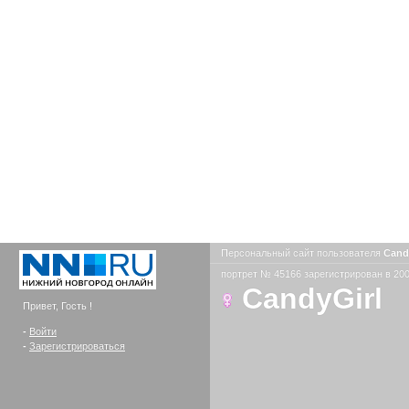
Персональный сайт пользователя
Cand
портрет № 45166 зарегистрирован в 200
CandyGirl
Привет, Гость !
-
Войти
-
Зарегистрироваться