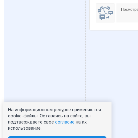
Посмотре
На информационном ресурсе применяются
Статистика портрета:
cookie-файлы. Оставаясь на сайте, вы
подтверждаете свое
согласие
на их
сейчас просматривают портрет - 0
использование.
зарегистрированные пользователи
посетившие портрет за 7 дней - 0