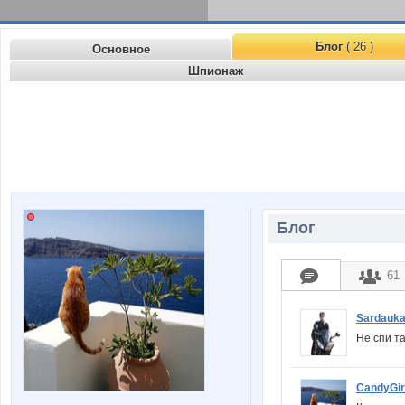
Блог
( 26 )
Основное
Шпионаж
Блог
61
Sardauk
Не спи та
CandyGir