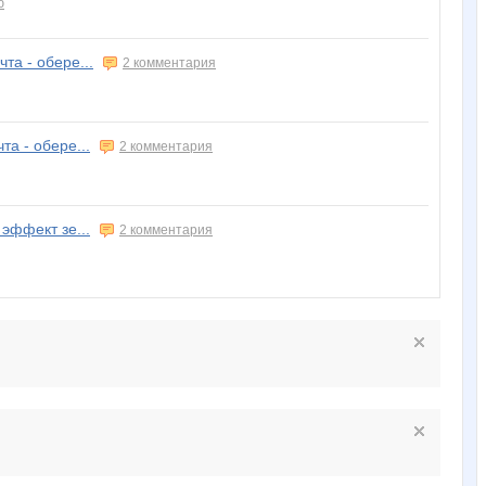
ю
та - обере...
2 комментария
та - обере...
2 комментария
эффект зе...
2 комментария